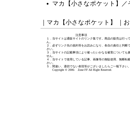
マカ【小さなポケット】／
｜
マカ【小さなポケット】
｜
お
注意事項
１．当サイトは通販サイトのリンク集です。商品の販売は行っ
ん。
２．必ずリンク先の規約等をお読みになり、各自の責任と判断
さい。
３．当サイトの記載事項により被ったいかなる被害についても
せん。
４．当サイトで使用している記事、画像等の無駄使用、無断転
さい。
５．間違い、適切でない表現等がございましたら
ご一報下さい
Copyright © 2006- Zone FF All Right Reserved.