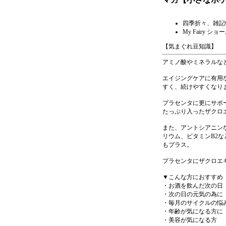
四季折々、雑記
My Fairy シ
【気まぐれ豆知識】
アミノ酸やミネラルな
エイジングケアに有用
すく、続けやすくなり
プラセンタに更にサポ
たっぷり入ったザクロ
また、アントシアニン
リウム、ビタミンB2
もプラス。
プラセンタにザクロエ
▼こんな方におすすめ
・お酒を飲んだ次の日
・次の日の元気の為に
・毎月のサイクルの悩
・年齢が気になる方に
・美容が気になる方