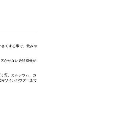
小さくする事で、飲みや
も欠かせない必須成分が
ぱく質、カルシウム、カ
な赤ワインパウダーまで