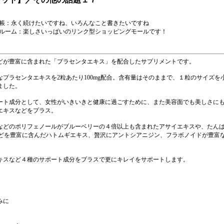
帳：永く続けたいですね、いろんなこと書きたいですね
ョールーム
：楽しさいっぱいのリンク型ショッピングモールです！
どが豊富に含まれた「プラセンタエキス」を配合したサプリメントです。
なプラセンタエキスを2粒あたり100mg配合。含有量はそのままで、１粒のサイズを
ました。
ート成分として、女性がいきいきと健康に過ごすために、また美容面でも美しさに
エキスなどをプラス。
などのポリフェノールがブルーベリーの４倍以上も含まれたアサイエキスや、たん
などを豊富に含んだハトムギエキス、贅沢にアントシアニジン、フラボノイドが豊富
キスなど４種のサポート成分をプラスで更にキレイをサポートします。
みに