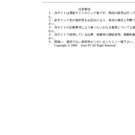
注意事項
１．当サイトは通販サイトのリンク集です。商品の販売は行っ
ん。
２．必ずリンク先の規約等をお読みになり、各自の責任と判断
さい。
３．当サイトの記載事項により被ったいかなる被害についても
せん。
４．当サイトで使用している記事、画像等の無駄使用、無断転
さい。
５．間違い、適切でない表現等がございましたら
ご一報下さい
Copyright © 2006- Zone FF All Right Reserved.