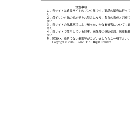
注意事項
１．当サイトは通販サイトのリンク集です。商品の販売は行っ
ん。
２．必ずリンク先の規約等をお読みになり、各自の責任と判断
さい。
３．当サイトの記載事項により被ったいかなる被害についても
せん。
４．当サイトで使用している記事、画像等の無駄使用、無断転
さい。
５．間違い、適切でない表現等がございましたら
ご一報下さい
Copyright © 2006- Zone FF All Right Reserved.