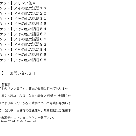
ケット】／リンク集Ｘ
ケット】／その他の話題１２
ケット】／その他の話題２０
ケット】／その他の話題３１
ケット】／その他の話題４６
ケット】／その他の話題５４
ケット】／その他の話題６２
ケット】／その他の話題８８
ケット】／その他の話題９３
ケット】／その他の話題９４
ケット】／その他の話題９６
ケット】／その他の話題９８
ト】
｜
お問い合わせ
｜
注意事項
イトのリンク集です。商品の販売は行っておりませ
約等をお読みになり、各自の責任と判断でご利用くだ
項により被ったいかなる被害についても責任を負いま
ている記事、画像等の無駄使用、無断転載はご遠慮下
い表現等がございましたら
ご一報下さい
。
Zone FF All Right Reserved.