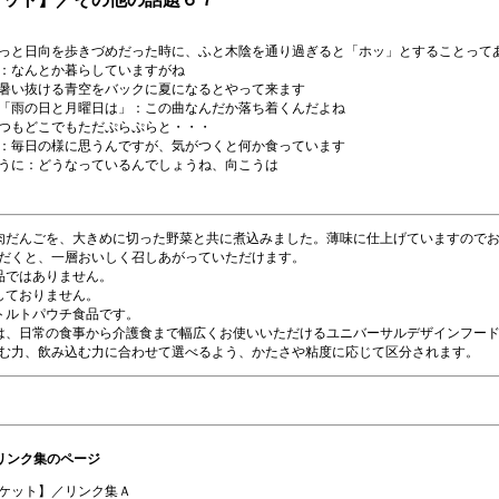
っと日向を歩きづめだった時に、ふと木陰を通り過ぎると「ホッ」とすることって
：なんとか暮らしていますがね
暑い抜ける青空をバックに夏になるとやって来ます
「雨の日と月曜日は」
：この曲なんだか落ち着くんだよね
つもどこでもただぷらぷらと・・・
：毎日の様に思うんですが、気がつくと何か食っています
うに：どうなっているんでしょうね、向こうは
肉だんごを、大きめに切った野菜と共に煮込みました。薄味に仕上げていますので
だくと、一層おいしく召しあがっていただけます。
品ではありません。
しておりません。
トルトパウチ食品です。
は、日常の食事から介護食まで幅広くお使いいただけるユニバーサルデザインフー
む力、飲み込む力に合わせて選べるよう、かたさや粘度に応じて区分されます。
リンク集のページ
ケット】／リンク集Ａ