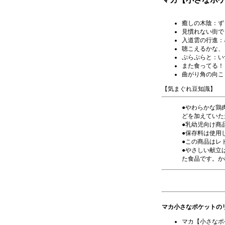
癒しの木陰
：ず
見慣れない街で
入道雲の行進：
聴こえるかな、
ぷらぷらと
：い
また食ってる！
曲がり角の向こ
【気まぐれ豆知識】
●やわらかな鶏
どを加えていた
●乳幼児向け商
●保存料は使用
●この商品はレ
●やさしい献立
た食品です。か
マカ小さなポケットの
マカ【小さなポ