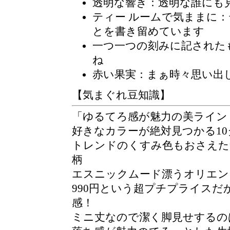
透明な響き：透明な誰にも
ティー ルームで気ままに
：
とを書き留めています
一つ一つの刻みに記された
ね
赤い果実：まぁ時々思い出
【気まぐれ豆知識】
ゆるてろ感が魅力の美ライン
好きなカラーが絶対見つかる1
トレンドのくすみ色もおさえた
柄
エスニックムード漂うオリエン
990円という超プチプライス
感！
ミニ丈なので潔く脚見せするの