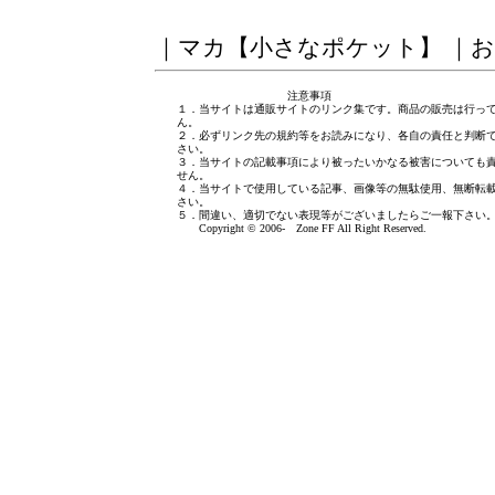
｜
マカ【小さなポケット】
｜
お
注意事項
１．当サイトは通販サイトのリンク集です。商品の販売は行っ
ん。
２．必ずリンク先の規約等をお読みになり、各自の責任と判断
さい。
３．当サイトの記載事項により被ったいかなる被害についても
せん。
４．当サイトで使用している記事、画像等の無駄使用、無断転
さい。
５．間違い、適切でない表現等がございましたら
ご一報下さい
Copyright © 2006- Zone FF All Right Reserved.