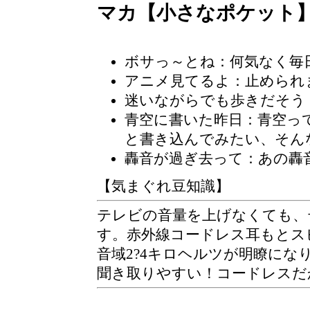
マカ【小さなポケット
ボサっ～とね：何気なく毎
アニメ見てるよ：止められ
迷いながらでも歩きだそう
青空に書いた昨日：青空っ
と書き込んでみたい、そん
轟音が過ぎ去って：あの轟
【気まぐれ豆知識】
テレビの音量を上げなくても、
す。赤外線コードレス耳もとス
音域2?4キロヘルツが明瞭に
聞き取りやすい！コードレスだ