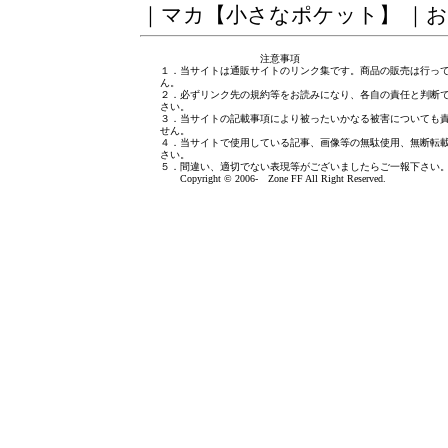
｜
マカ【小さなポケット】
｜
お
注意事項
１．当サイトは通販サイトのリンク集です。商品の販売は行っ
ん。
２．必ずリンク先の規約等をお読みになり、各自の責任と判断
さい。
３．当サイトの記載事項により被ったいかなる被害についても
せん。
４．当サイトで使用している記事、画像等の無駄使用、無断転
さい。
５．間違い、適切でない表現等がございましたら
ご一報下さい
Copyright © 2006- Zone FF All Right Reserved.